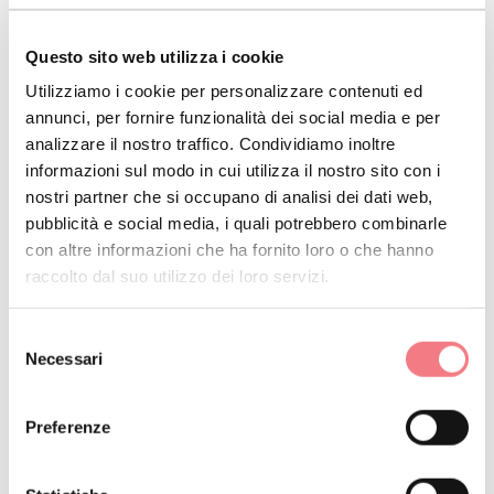
Il fine di facilitare l’accesso al turismo e ai
Questo sito web utilizza i cookie
prodotti per l’ospitalità, ai servizi, agli spazi
Utilizziamo i cookie per personalizzare contenuti ed
ed alle esperienze tramite l’adozione di
annunci, per fornire funzionalità dei social media e per
analizzare il nostro traffico. Condividiamo inoltre
soluzioni innovative basate
informazioni sul modo in cui utilizza il nostro sito con i
sull’Information Communication
nostri partner che si occupano di analisi dei dati web,
pubblicità e social media, i quali potrebbero combinarle
Technology (ICT), rendendo al contempo il
con altre informazioni che ha fornito loro o che hanno
turismo sostenibile e accessibile nonché
raccolto dal suo utilizzo dei loro servizi.
sfruttando appieno il loro patrimonio
Selezione
culturale e creativo.
Necessari
del
consenso
Preferenze
La proposta progettuale e gli interventi,
divisi tra due fasi progettuali, porteranno la