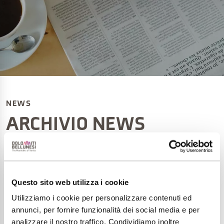
NEWS
ARCHIVIO NEWS
Benvenuti nella sezione dedicata alle news della
Fondazione! Qui troverai tutte le informazioni e gli
Questo sito web utilizza i cookie
aggiornamenti sulle attività, i progetti e gli eventi
legati alle Dolomiti Bellunesi.
Utilizziamo i cookie per personalizzare contenuti ed
annunci, per fornire funzionalità dei social media e per
analizzare il nostro traffico. Condividiamo inoltre
Dalle iniziative ai progetti di sviluppo del territorio,