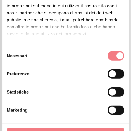
informazioni sul modo in cui utilizza il nostro sito con i
dalle collaborazioni con partner locali e internazionali
nostri partner che si occupano di analisi dei dati web,
alle opportunità di finanziamento e bandi aperti:
pubblicità e social media, i quali potrebbero combinarle
questo è lo spazio in cui potrai rimanere sempre
con altre informazioni che ha fornito loro o che hanno
aggiornato su tutto ciò che accade. Visita spesso
raccolto dal suo utilizzo dei loro servizi.
questa sezione per restare informato e non perdere
nessuna novità.
Selezione
Necessari
del
consenso
Preferenze
FILTRI AVANZATI
Statistiche
0 RISULTATI TROVATI
Marketing