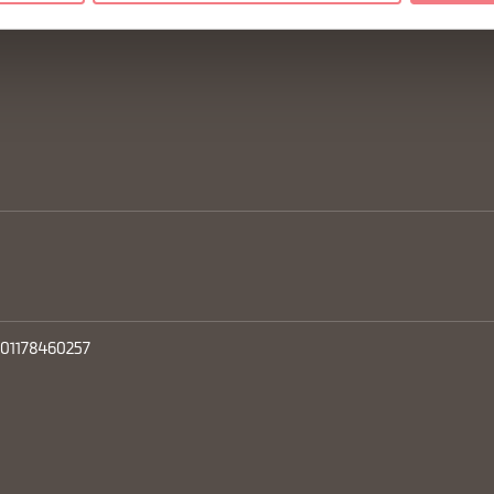
one Newsletter
 01178460257