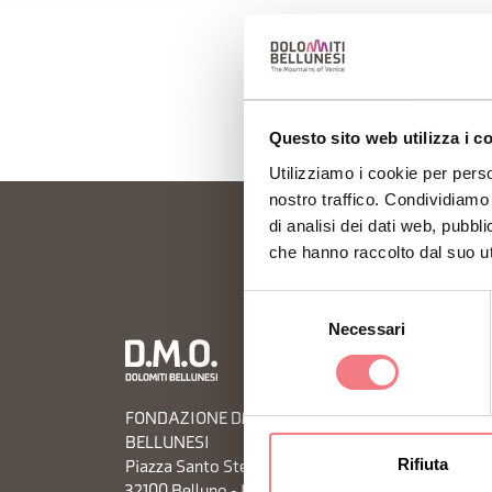
Questo sito web utilizza i c
Utilizziamo i cookie per perso
nostro traffico. Condividiamo 
di analisi dei dati web, pubbl
che hanno raccolto dal suo uti
Selezione
Necessari
del
Informa
consenso
Prefere
FONDAZIONE DMO DOLOMITI
Informa
BELLUNESI
Rifiuta
Piazza Santo Stefano 15/17
Richies