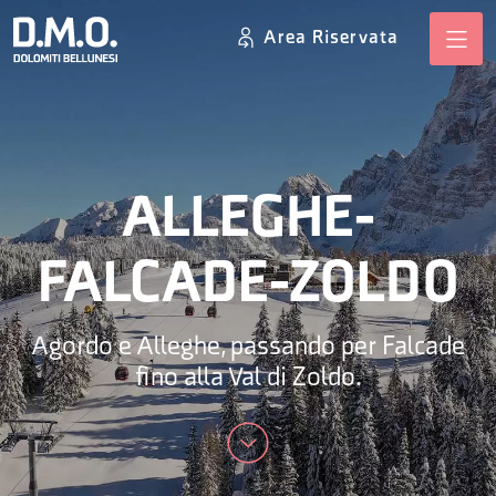
Area Riservata
ALLEGHE-
FALCADE-ZOLDO
Agordo e Alleghe, passando per Falcade
fino alla Val di Zoldo.