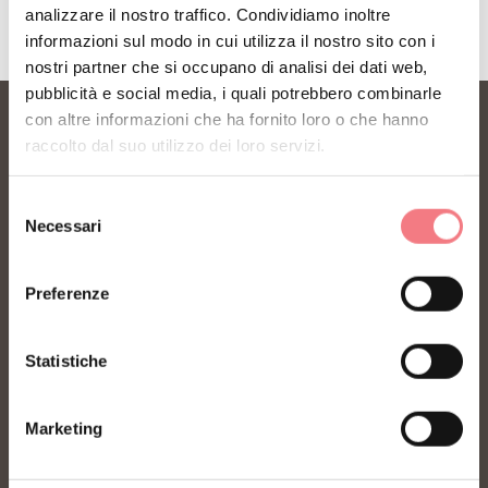
analizzare il nostro traffico. Condividiamo inoltre
informazioni sul modo in cui utilizza il nostro sito con i
nostri partner che si occupano di analisi dei dati web,
pubblicità e social media, i quali potrebbero combinarle
con altre informazioni che ha fornito loro o che hanno
raccolto dal suo utilizzo dei loro servizi.
Selezione
Necessari
del
FONDAZIONE DMO DOLOMITI BELLUNESI
consenso
Piazza Santo Stefano 15/17
32100 Belluno - Italia
Preferenze
Tel: +39 0437 955 185
segreteria@dmodolomiti.it
Statistiche
Visita il portale turistico delle Dolomiti Bellunesi
Vai al sito ufficiale
Marketing