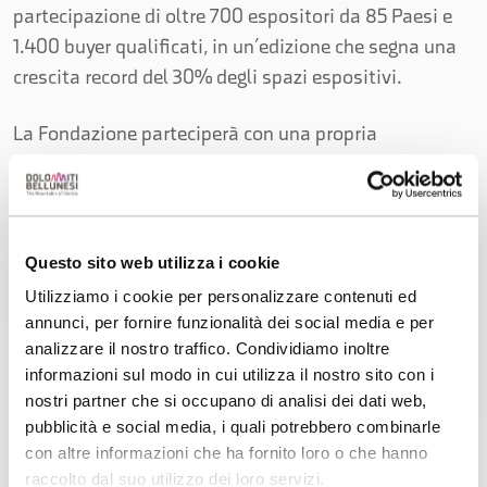
partecipazione di oltre 700 espositori da 85 Paesi e
1.400 buyer qualificati, in un’edizione che segna una
crescita record del 30% degli spazi espositivi.
La Fondazione parteciperà con una propria
postazione nell’area dedicata alla Regione Veneto
nello stand Enit_Italia. L’agenda è già ricca di
appuntamenti: sono infatti oltre 30 gli incontri
d’affari già confermati con operatori cinesi, grazie a
Questo sito web utilizza i cookie
un piano di promozione rivolto al mercato cinese, con
Utilizziamo i cookie per personalizzare contenuti ed
l'obiettivo di attrarre un numero crescente di turisti
annunci, per fornire funzionalità dei social media e per
interessati agli sport invernali e alle attività outdoor.
analizzare il nostro traffico. Condividiamo inoltre
informazioni sul modo in cui utilizza il nostro sito con i
nostri partner che si occupano di analisi dei dati web,
Nel comunicato tutti i dettagli e la descrizione delle
pubblicità e social media, i quali potrebbero combinarle
azioni di ADV digital partite un mese fa. In allegato
con altre informazioni che ha fornito loro o che hanno
alcuni screenshot della campagna sui social cinesi.
raccolto dal suo utilizzo dei loro servizi.